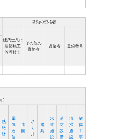
常勤の資格者
建築士又は
その他の
建築施工
資格者
登録番号
資格者
管理技士
可】
電
水
消
清
解
熱
さ
気
造
建
道
防
掃
体
絶
く
通
園
具
施
設
施
工
縁
井
信
設
備
設
事