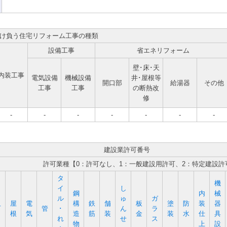
け負う住宅リフォーム工事の種類
設備工事
省エネリフォーム
壁･床･天
内装工事
電気設備
機械設備
井･屋根等
開口部
給湯器
その他
工事
工事
の断熱改
修
-
-
-
-
-
-
-
建設業許可番号
許可業種【0：許可なし、1：一般建設用許可、2：特定建設許
タ
機
イ
し
鋼
内
械
ル
ゅ
ガ
屋
電
構
鉄
舗
板
塗
防
装
器
石
管
･
ん
ラ
根
気
造
筋
装
金
装
水
仕
具
れ
せ
ス
物
上
設