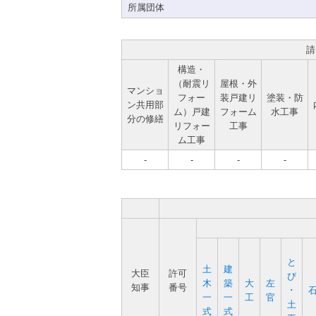
所属団体
請
構造・
（耐震リ
屋根・外
マンショ
フォー
装戸建リ
塗装・防
ン共用部
ム）戸建
フォーム
水工事
分の修繕
リフォー
工事
ム工事
-
-
-
-
と
土
建
大臣
許可
び
木
築
大
左
知事
番号
･
一
一
工
官
土
式
式