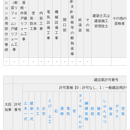
床･
シ
（耐
屋
天
ョ
震リ
根・
電
機
井･
ン
フォ
外装
塗
内
建築士又は
気
械
屋
共
ー
戸建
装・
装
その他の
開
給
そ
建築施工
設
設
根
用
ム）
リフ
防水
工
資格者
口
湯
の
管理技士
備
備
等
部
戸建
ォー
工事
事
部
器
他
工
工
の
分
リフ
ム工
事
事
断
の
ォー
事
熱
修
ム工
改
繕
事
修
-
-
-
-
-
-
-
-
-
-
-
建設業許可番号
許可業種【0：許可なし、1：一般建設用許可
タ
と
イ
し
土
建
鋼
大臣
許可
び
ル
ゅ
ガ
木
築
大
左
屋
電
構
鉄
舗
板
塗
知事
番号
･
石
管
･
ん
ラ
一
一
工
官
根
気
造
筋
装
金
装
土
れ
せ
ス
式
式
物
工
ん
つ
が