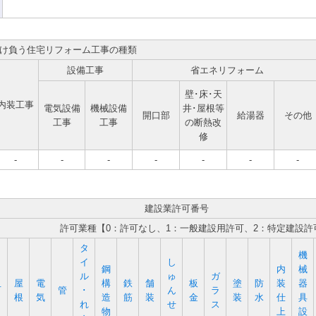
け負う住宅リフォーム工事の種類
設備工事
省エネリフォーム
壁･床･天
内装工事
電気設備
機械設備
井･屋根等
開口部
給湯器
その他
工事
工事
の断熱改
修
-
-
-
-
-
-
-
建設業許可番号
許可業種【0：許可なし、1：一般建設用許可、2：特定建設許
タ
機
イ
し
鋼
内
械
ル
ゅ
ガ
屋
電
構
鉄
舗
板
塗
防
装
器
石
管
･
ん
ラ
根
気
造
筋
装
金
装
水
仕
具
れ
せ
ス
物
上
設