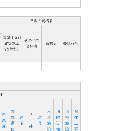
常勤の資格者
建築士又は
その他の
建築施工
資格者
登録番号
資格者
管理技士
可】
電
水
消
清
解
熱
さ
気
造
建
道
防
掃
体
絶
く
通
園
具
施
設
施
工
縁
井
信
設
備
設
事