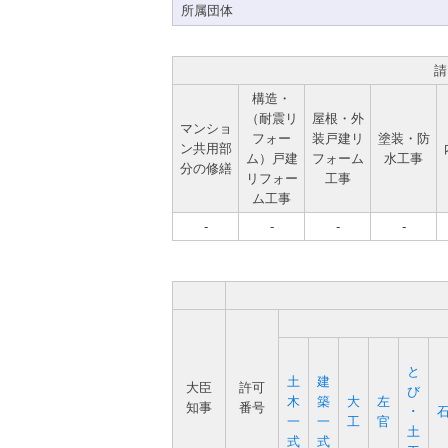
所属団体
請
構造・
（耐震リ
屋根・外
マンショ
フォー
装戸建リ
塗装・防
ン共用部
ム）戸建
フォーム
水工事
分の修繕
リフォー
工事
ム工事
-
-
-
-
と
土
建
大臣
許可
び
木
築
大
左
知事
番号
･
一
一
工
官
土
式
式