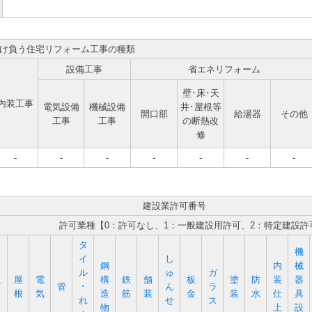
け負う住宅リフォーム工事の種類
設備工事
省エネリフォーム
壁･床･天
内装工事
電気設備
機械設備
井･屋根等
開口部
給湯器
その他
工事
工事
の断熱改
修
-
-
-
-
-
-
-
建設業許可番号
許可業種【0：許可なし、1：一般建設用許可、2：特定建設許
タ
機
イ
し
鋼
内
械
ル
ゅ
ガ
屋
電
構
鉄
舗
板
塗
防
装
器
石
管
･
ん
ラ
根
気
造
筋
装
金
装
水
仕
具
れ
せ
ス
物
上
設