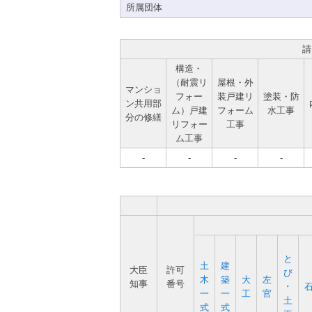
所属団体
請
構造・
（耐震リ
屋根・外
マンショ
フォー
装戸建リ
塗装・防
ン共用部
ム）戸建
フォーム
水工事
分の修繕
リフォー
工事
ム工事
-
-
-
-
と
土
建
大臣
許可
び
木
築
大
左
知事
番号
･
一
一
工
官
土
式
式