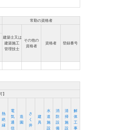
常勤の資格者
建築士又は
その他の
建築施工
資格者
登録番号
資格者
管理技士
可】
電
水
消
清
解
熱
さ
気
造
建
道
防
掃
体
絶
く
通
園
具
施
設
施
工
縁
井
信
設
備
設
事