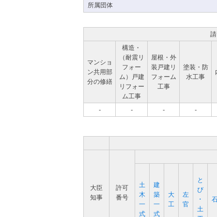
所属団体
請
構造・
（耐震リ
屋根・外
マンショ
フォー
装戸建リ
塗装・防
ン共用部
ム）戸建
フォーム
水工事
分の修繕
リフォー
工事
ム工事
-
-
-
-
と
土
建
大臣
許可
び
木
築
大
左
知事
番号
･
一
一
工
官
土
式
式