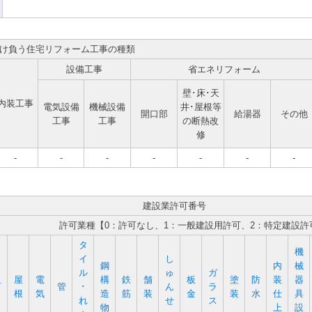
け負う住宅リフォーム工事の種類
設備工事
省エネリフォーム
壁･床･天
内装工事
電気設備
機械設備
井･屋根等
開口部
給湯器
その他
工事
工事
の断熱改
修
-
-
-
-
-
-
-
建設業許可番号
許可業種【0：許可なし、1：一般建設用許可、2：特定建設許
タ
機
イ
し
鋼
内
械
ル
ゅ
ガ
屋
電
構
鉄
舗
板
塗
防
装
器
石
管
･
ん
ラ
根
気
造
筋
装
金
装
水
仕
具
れ
せ
ス
物
上
設