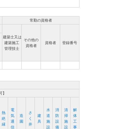
常勤の資格者
建築士又は
その他の
建築施工
資格者
登録番号
資格者
管理技士
可】
電
水
消
清
解
熱
さ
気
造
建
道
防
掃
体
絶
く
通
園
具
施
設
施
工
縁
井
信
設
備
設
事