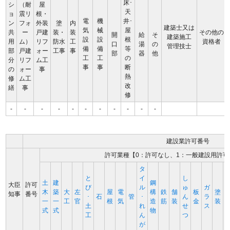
床･
シ
（耐
屋
天
ョ
震リ
根・
電
機
井･
ン
フォ
外装
塗
内
建築士又は
気
械
屋
共
ー
戸建
装・
装
その他の
開
給
そ
建築施工
設
設
根
用
ム）
リフ
防水
工
資格者
口
湯
の
管理技士
備
備
等
部
戸建
ォー
工事
事
部
器
他
工
工
の
分
リフ
ム工
事
事
断
の
ォー
事
熱
修
ム工
改
繕
事
修
-
-
-
-
-
-
-
-
-
-
-
建設業許可番号
許可業種【0：許可なし、1：一般建設用許可
タ
と
イ
し
土
建
鋼
大臣
許可
び
ル
ゅ
ガ
木
築
大
左
屋
電
構
鉄
舗
板
塗
知事
番号
･
石
管
･
ん
ラ
一
一
工
官
根
気
造
筋
装
金
装
土
れ
せ
ス
式
式
物
工
ん
つ
が