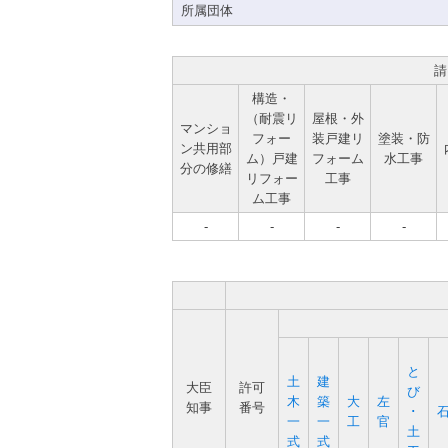
所属団体
請
構造・
（耐震リ
屋根・外
マンショ
フォー
装戸建リ
塗装・防
ン共用部
ム）戸建
フォーム
水工事
分の修繕
リフォー
工事
ム工事
-
-
-
-
と
土
建
大臣
許可
び
木
築
大
左
知事
番号
･
一
一
工
官
土
式
式