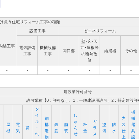
け負う住宅リフォーム工事の種類
設備工事
省エネリフォーム
壁･床･天
内装工事
電気設備
機械設備
井･屋根等
開口部
給湯器
その他
工事
工事
の断熱改
修
-
-
-
-
-
-
-
建設業許可番号
許可業種【0：許可なし、1：一般建設用許可、2：特定建設許
タ
機
イ
し
鋼
内
械
ル
ゅ
ガ
屋
電
構
鉄
舗
板
塗
防
装
器
石
管
･
ん
ラ
根
気
造
筋
装
金
装
水
仕
具
れ
せ
ス
物
上
設