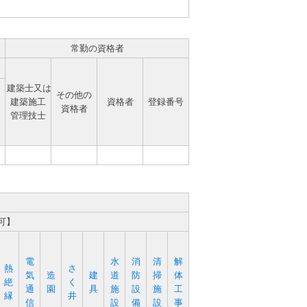
常勤の資格者
建築士又は
その他の
建築施工
資格者
登録番号
資格者
管理技士
可】
電
水
消
清
解
熱
さ
気
造
建
道
防
掃
体
絶
く
通
園
具
施
設
施
工
縁
井
信
設
備
設
事