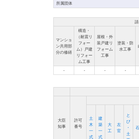
所属団体
請
構造・
（耐震リ
屋根・外
マンショ
フォー
装戸建リ
塗装・防
ン共用部
ム）戸建
フォーム
水工事
分の修繕
リフォー
工事
ム工事
-
-
-
-
と
土
建
大臣
許可
び
木
築
大
左
知事
番号
･
一
一
工
官
土
式
式