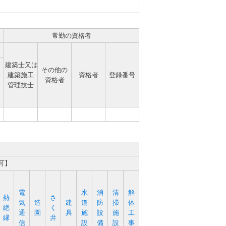
常勤の資格者
建築士又は
その他の
建築施工
資格者
登録番号
資格者
管理技士
可】
電
水
消
清
解
熱
さ
気
造
建
道
防
掃
体
絶
く
通
園
具
施
設
施
工
縁
井
信
設
備
設
事