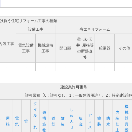
け負う住宅リフォーム工事の種類
設備工事
省エネリフォーム
壁･床･天
内装工事
電気設備
機械設備
井･屋根等
開口部
給湯器
その他
工事
工事
の断熱改
修
-
-
-
-
-
-
-
建設業許可番号
許可業種【0：許可なし、1：一般建設用許可、2：特定建設許
タ
機
イ
し
鋼
内
械
ル
ゅ
ガ
屋
電
構
鉄
舗
板
塗
防
装
器
石
管
･
ん
ラ
根
気
造
筋
装
金
装
水
仕
具
れ
せ
ス
物
上
設