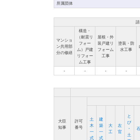
所属団体
請
構造・
（耐震リ
屋根・外
マンショ
フォー
装戸建リ
塗装・防
ン共用部
ム）戸建
フォーム
水工事
分の修繕
リフォー
工事
ム工事
-
-
-
-
と
土
建
大臣
許可
び
木
築
大
左
知事
番号
･
一
一
工
官
土
式
式