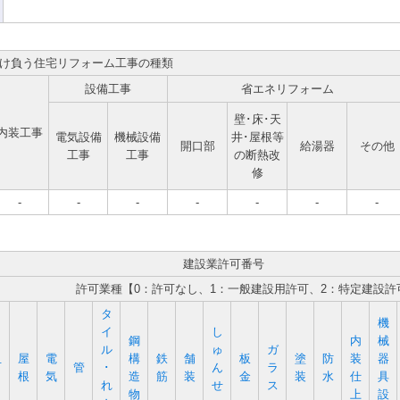
け負う住宅リフォーム工事の種類
設備工事
省エネリフォーム
壁･床･天
内装工事
電気設備
機械設備
井･屋根等
開口部
給湯器
その他
工事
工事
の断熱改
修
-
-
-
-
-
-
-
建設業許可番号
許可業種【0：許可なし、1：一般建設用許可、2：特定建設許
タ
機
イ
し
鋼
内
械
ル
ゅ
ガ
屋
電
構
鉄
舗
板
塗
防
装
器
石
管
･
ん
ラ
根
気
造
筋
装
金
装
水
仕
具
れ
せ
ス
物
上
設