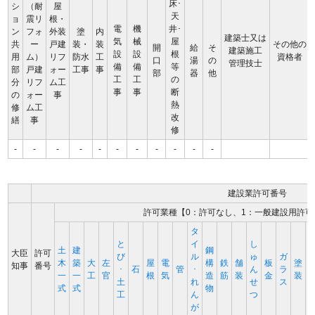
床･
シ
（耐
屋
天
ョ
震リ
根・
電
機
井･
ン
フォ
外装
塗
内
建築士又は
気
械
屋
共
ー
戸建
装・
装
その他の
開
給
そ
建築施工
設
設
根
用
ム）
リフ
防水
工
資格者
口
湯
の
管理技士
備
備
等
部
戸建
ォー
工事
事
部
器
他
工
工
の
分
リフ
ム工
事
事
断
の
ォー
事
熱
修
ム工
改
繕
事
修
-
-
-
-
-
-
-
-
-
-
-
建設業許可番号
許可業種【0：許可なし、1：一般建設用許可
タ
と
イ
し
土
建
鋼
大臣
許可
び
ル
ゅ
ガ
木
築
大
左
屋
電
構
鉄
舗
板
塗
知事
番号
･
石
管
･
ん
ラ
一
一
工
官
根
気
造
筋
装
金
装
土
れ
せ
ス
式
式
物
工
ん
つ
が