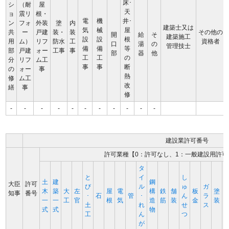
床･
シ
（耐
屋
天
ョ
震リ
根・
電
機
井･
ン
フォ
外装
塗
内
建築士又は
気
械
屋
共
ー
戸建
装・
装
その他の
開
給
そ
建築施工
設
設
根
用
ム）
リフ
防水
工
資格者
口
湯
の
管理技士
備
備
等
部
戸建
ォー
工事
事
部
器
他
工
工
の
分
リフ
ム工
事
事
断
の
ォー
事
熱
修
ム工
改
繕
事
修
-
-
-
-
-
-
-
-
-
-
-
建設業許可番号
許可業種【0：許可なし、1：一般建設用許可
タ
と
イ
し
土
建
鋼
大臣
許可
び
ル
ゅ
ガ
木
築
大
左
屋
電
構
鉄
舗
板
塗
知事
番号
･
石
管
･
ん
ラ
一
一
工
官
根
気
造
筋
装
金
装
土
れ
せ
ス
式
式
物
工
ん
つ
が