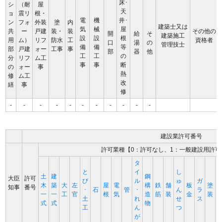
床･
シ
（耐
屋
天
ョ
震リ
根・
電
機
井･
ン
フォ
外装
塗
内
建築士又は
気
械
屋
共
ー
戸建
装・
装
その他の
開
給
そ
建築施工
設
設
根
用
ム）
リフ
防水
工
資格者
口
湯
の
管理技士
備
備
等
部
戸建
ォー
工事
事
部
器
他
工
工
の
分
リフ
ム工
事
事
断
の
ォー
事
熱
修
ム工
改
繕
事
修
-
-
-
-
-
-
-
-
-
-
-
建設業許可番号
許可業種【0：許可なし、1：一般建設用許可
タ
と
イ
し
土
建
鋼
大臣
許可
び
ル
ゅ
ガ
木
築
大
左
屋
電
構
鉄
舗
板
塗
知事
番号
･
石
管
･
ん
ラ
一
一
工
官
根
気
造
筋
装
金
装
土
れ
せ
ス
式
式
物
工
ん
つ
が