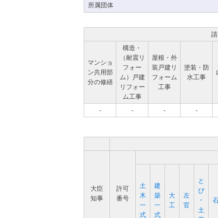
所属団体
請
構造・
（耐震リ
屋根・外
マンショ
フォー
装戸建リ
塗装・防
ン共用部
ム）戸建
フォーム
水工事
分の修繕
リフォー
工事
ム工事
-
-
-
-
と
土
建
大臣
許可
び
木
築
大
左
知事
番号
･
一
一
工
官
土
式
式