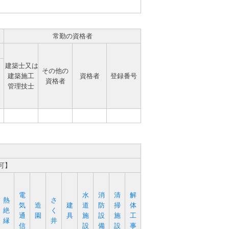
常勤の資格者
建築士又は
その他の
建築施工
資格者
登録番号
資格者
管理技士
可】
電
水
消
清
解
熱
さ
気
造
建
道
防
掃
体
絶
く
通
園
具
施
設
施
工
縁
井
信
設
備
設
事