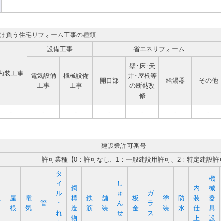
け負う住宅リフォーム工事の種類
設備工事
省エネリフォーム
壁･床･天
内装工事
電気設備
機械設備
井･屋根等
開口部
給湯器
その他
工事
工事
の断熱改
修
-
-
-
-
-
-
-
建設業許可番号
許可業種【0：許可なし、1：一般建設用許可、2：特定建設許
タ
機
イ
し
鋼
内
械
ル
ゅ
ガ
屋
電
構
鉄
舗
板
塗
防
装
器
石
管
･
ん
ラ
根
気
造
筋
装
金
装
水
仕
具
れ
せ
ス
物
上
設