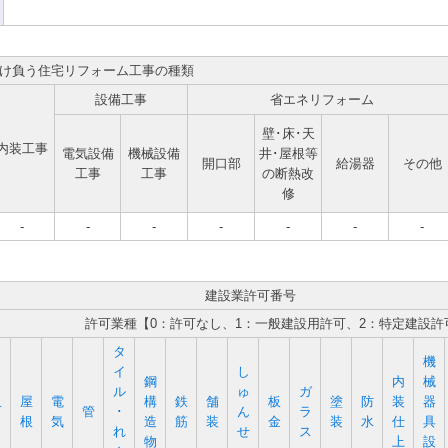
け負う住宅リフォーム工事の種類
設備工事
省エネリフォーム
壁･床･天
内装工事
電気設備
機械設備
井･屋根等
開口部
給湯器
その他
工事
工事
の断熱改
修
-
-
-
-
-
-
-
建設業許可番号
許可業種【0：許可なし、1：一般建設用許可、2：特定建設許
タ
機
イ
し
鋼
内
械
ル
ゅ
ガ
屋
電
構
鉄
舗
板
塗
防
装
器
石
管
･
ん
ラ
根
気
造
筋
装
金
装
水
仕
具
れ
せ
ス
物
上
設