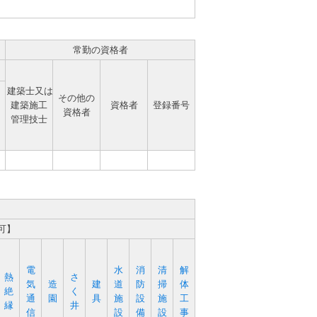
常勤の資格者
建築士又は
その他の
建築施工
資格者
登録番号
資格者
管理技士
可】
電
水
消
清
解
熱
さ
気
造
建
道
防
掃
体
絶
く
通
園
具
施
設
施
工
縁
井
信
設
備
設
事