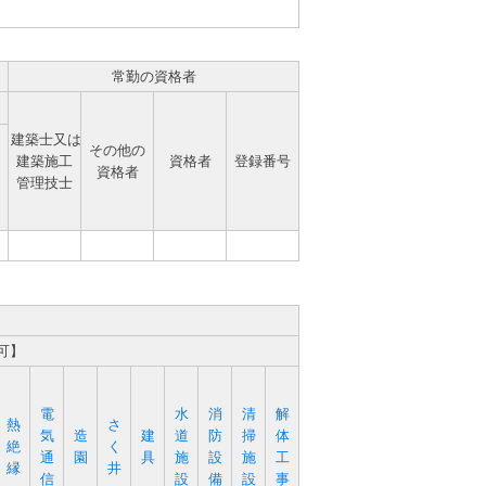
常勤の資格者
建築士又は
その他の
建築施工
資格者
登録番号
資格者
管理技士
可】
電
水
消
清
解
熱
さ
気
造
建
道
防
掃
体
絶
く
通
園
具
施
設
施
工
縁
井
信
設
備
設
事