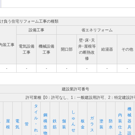
け負う住宅リフォーム工事の種類
設備工事
省エネリフォーム
壁･床･天
内装工事
電気設備
機械設備
井･屋根等
開口部
給湯器
その他
工事
工事
の断熱改
修
-
-
-
-
-
-
-
建設業許可番号
許可業種【0：許可なし、1：一般建設用許可、2：特定建設許
タ
機
イ
し
鋼
内
械
ル
ゅ
ガ
屋
電
構
鉄
舗
板
塗
防
装
器
石
管
･
ん
ラ
根
気
造
筋
装
金
装
水
仕
具
れ
せ
ス
物
上
設