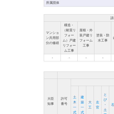
所属団体
請
構造・
（耐震リ
屋根・外
マンショ
フォー
装戸建リ
塗装・防
ン共用部
ム）戸建
フォーム
水工事
分の修繕
リフォー
工事
ム工事
-
-
-
-
と
土
建
大臣
許可
び
木
築
大
左
知事
番号
･
一
一
工
官
土
式
式