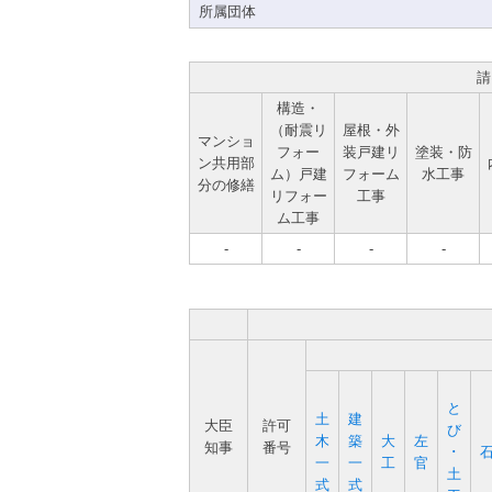
所属団体
請
構造・
（耐震リ
屋根・外
マンショ
フォー
装戸建リ
塗装・防
ン共用部
ム）戸建
フォーム
水工事
分の修繕
リフォー
工事
ム工事
-
-
-
-
と
土
建
大臣
許可
び
木
築
大
左
知事
番号
･
一
一
工
官
土
式
式