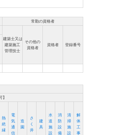
常勤の資格者
建築士又は
その他の
建築施工
資格者
登録番号
資格者
管理技士
可】
電
水
消
清
解
熱
さ
気
造
建
道
防
掃
体
絶
く
通
園
具
施
設
施
工
縁
井
信
設
備
設
事