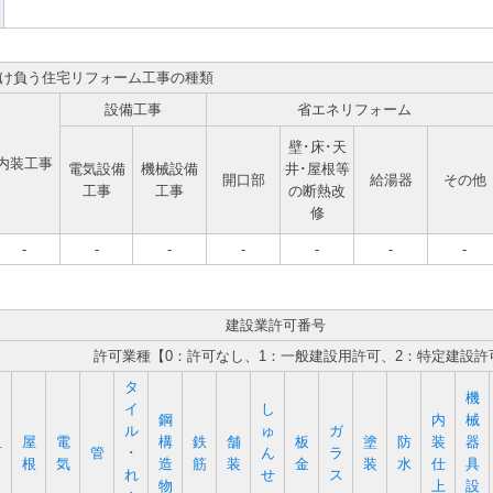
け負う住宅リフォーム工事の種類
設備工事
省エネリフォーム
壁･床･天
内装工事
電気設備
機械設備
井･屋根等
開口部
給湯器
その他
工事
工事
の断熱改
修
-
-
-
-
-
-
-
建設業許可番号
許可業種【0：許可なし、1：一般建設用許可、2：特定建設許
タ
機
イ
し
鋼
内
械
ル
ゅ
ガ
屋
電
構
鉄
舗
板
塗
防
装
器
石
管
･
ん
ラ
根
気
造
筋
装
金
装
水
仕
具
れ
せ
ス
物
上
設