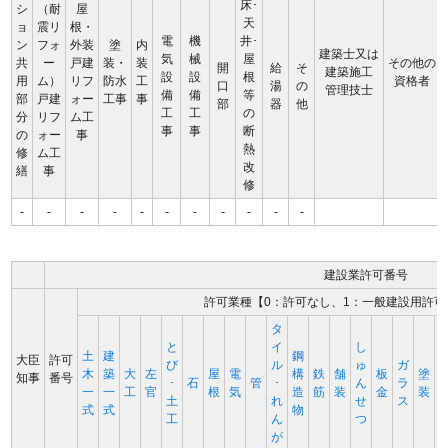
床･
シ
（耐
屋
天
ョ
震リ
根・
電
機
井･
ン
フォ
外装
塗
内
建築士又は
気
械
屋
共
ー
戸建
装・
装
その他の
開
給
そ
建築施工
設
設
根
用
ム）
リフ
防水
工
資格者
口
湯
の
管理技士
備
備
等
部
戸建
ォー
工事
事
部
器
他
工
工
の
分
リフ
ム工
事
事
断
の
ォー
事
熱
修
ム工
改
繕
事
修
-
-
-
-
-
-
-
-
-
-
-
建設業許可番号
許可業種【0：許可なし、1：一般建設用許可
タ
と
イ
し
土
建
鋼
大臣
許可
び
ル
ゅ
ガ
木
築
大
左
屋
電
構
鉄
舗
板
塗
知事
番号
･
石
管
･
ん
ラ
一
一
工
官
根
気
造
筋
装
金
装
土
れ
せ
ス
式
式
物
工
ん
つ
が