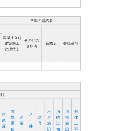
常勤の資格者
建築士又は
その他の
建築施工
資格者
登録番号
資格者
管理技士
可】
電
水
消
清
解
熱
さ
気
造
建
道
防
掃
体
絶
く
通
園
具
施
設
施
工
縁
井
信
設
備
設
事