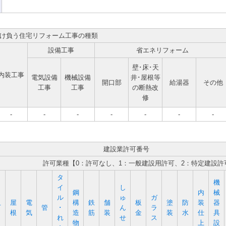
け負う住宅リフォーム工事の種類
設備工事
省エネリフォーム
壁･床･天
内装工事
電気設備
機械設備
井･屋根等
開口部
給湯器
その他
工事
工事
の断熱改
修
-
-
-
-
-
-
-
建設業許可番号
許可業種【0：許可なし、1：一般建設用許可、2：特定建設許
タ
機
イ
し
鋼
内
械
ル
ゅ
ガ
屋
電
構
鉄
舗
板
塗
防
装
器
石
管
･
ん
ラ
根
気
造
筋
装
金
装
水
仕
具
れ
せ
ス
物
上
設