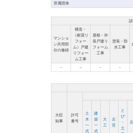
所属団体
請
構造・
（耐震リ
屋根・外
マンショ
フォー
装戸建リ
塗装・防
ン共用部
ム）戸建
フォーム
水工事
分の修繕
リフォー
工事
ム工事
-
-
-
-
と
土
建
大臣
許可
び
木
築
大
左
知事
番号
･
一
一
工
官
土
式
式