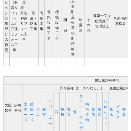
床･
シ
（耐
屋
天
ョ
震リ
根・
電
機
井･
ン
フォ
外装
塗
内
建築士又は
気
械
屋
共
ー
戸建
装・
装
その他の
開
給
そ
建築施工
設
設
根
用
ム）
リフ
防水
工
資格者
口
湯
の
管理技士
備
備
等
部
戸建
ォー
工事
事
部
器
他
工
工
の
分
リフ
ム工
事
事
断
の
ォー
事
熱
修
ム工
改
繕
事
修
-
-
-
-
-
-
-
-
-
-
-
建設業許可番号
許可業種【0：許可なし、1：一般建設用許可
タ
と
イ
し
土
建
鋼
大臣
許可
び
ル
ゅ
ガ
木
築
大
左
屋
電
構
鉄
舗
板
塗
知事
番号
･
石
管
･
ん
ラ
一
一
工
官
根
気
造
筋
装
金
装
土
れ
せ
ス
式
式
物
工
ん
つ
が