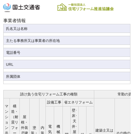
事業者情報
氏名又は名称
主たる事務所又は事業者の所在地
電話番号
URL
所属団体
請け負う住宅リフォーム工事の種類
常勤の資
設備工事
省エネリフォーム
マ
構
壁･
ン
造・
床･
シ
（耐
屋
天
ョ
震リ
根・
電
機
井･
ン
フォ
外装
塗
内
建築士又は
気
械
屋
共
ー
戸建
装・
装
その他の