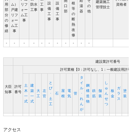
開
給
そ
建築施工
設
設
根
用
ム）
リフ
防水
工
資格者
口
湯
の
管理技士
備
備
等
部
戸建
ォー
工事
事
部
器
他
工
工
の
分
リフ
ム工
事
事
断
の
ォー
事
熱
修
ム工
改
繕
事
修
-
-
-
-
-
-
-
-
-
-
-
建設業許可番号
許可業種【0：許可なし、1：一般建設用許可
タ
と
イ
し
土
建
鋼
大臣
許可
び
ル
ゅ
ガ
木
築
大
左
屋
電
構
鉄
舗
板
塗
知事
番号
･
石
管
･
ん
ラ
一
一
工
官
根
気
造
筋
装
金
装
土
れ
せ
ス
式
式
物
工
ん
つ
が
アクセス