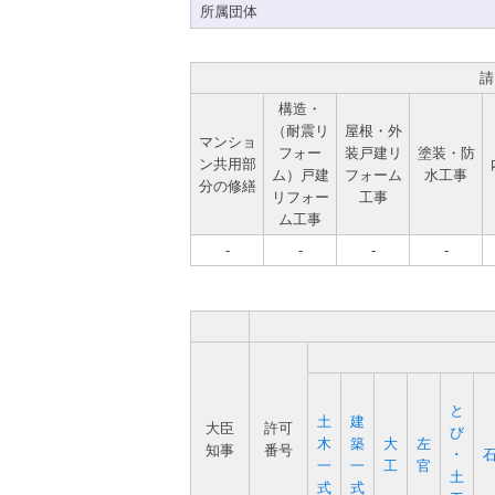
所属団体
請
構造・
（耐震リ
屋根・外
マンショ
フォー
装戸建リ
塗装・防
ン共用部
ム）戸建
フォーム
水工事
分の修繕
リフォー
工事
ム工事
-
-
-
-
と
土
建
大臣
許可
び
木
築
大
左
知事
番号
･
一
一
工
官
土
式
式