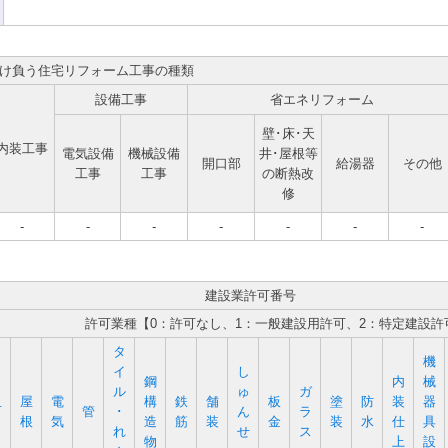
け負う住宅リフォーム工事の種類
設備工事
省エネリフォーム
壁･床･天
内装工事
電気設備
機械設備
井･屋根等
開口部
給湯器
その他
工事
工事
の断熱改
修
-
-
-
-
-
-
-
建設業許可番号
許可業種【0：許可なし、1：一般建設用許可、2：特定建設許
タ
機
イ
し
鋼
内
械
ル
ゅ
ガ
屋
電
構
鉄
舗
板
塗
防
装
器
石
管
･
ん
ラ
根
気
造
筋
装
金
装
水
仕
具
れ
せ
ス
物
上
設