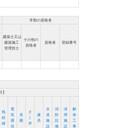
常勤の資格者
建築士又は
その他の
建築施工
資格者
登録番号
資格者
管理技士
可】
電
水
消
清
解
熱
さ
気
造
建
道
防
掃
体
絶
く
通
園
具
施
設
施
工
縁
井
信
設
備
設
事