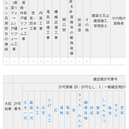
床･
シ
（耐
屋
天
ョ
震リ
根・
電
機
井･
ン
フォ
外装
塗
内
建築士又は
気
械
屋
共
ー
戸建
装・
装
その他の
開
給
そ
建築施工
設
設
根
用
ム）
リフ
防水
工
資格者
口
湯
の
管理技士
備
備
等
部
戸建
ォー
工事
事
部
器
他
工
工
の
分
リフ
ム工
事
事
断
の
ォー
事
熱
修
ム工
改
繕
事
修
-
-
-
-
-
-
-
-
-
-
-
建設業許可番号
許可業種【0：許可なし、1：一般建設用許可
タ
と
イ
し
土
建
鋼
大臣
許可
び
ル
ゅ
ガ
木
築
大
左
屋
電
構
鉄
舗
板
塗
知事
番号
･
石
管
･
ん
ラ
一
一
工
官
根
気
造
筋
装
金
装
土
れ
せ
ス
式
式
物
工
ん
つ
が