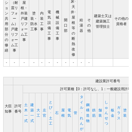
床･
シ
（耐
屋
天
ョ
震リ
根・
電
機
井･
ン
フォ
外装
塗
内
建築士又は
気
械
屋
共
ー
戸建
装・
装
その他の
開
給
そ
建築施工
設
設
根
用
ム）
リフ
防水
工
資格者
口
湯
の
管理技士
備
備
等
部
戸建
ォー
工事
事
部
器
他
工
工
の
分
リフ
ム工
事
事
断
の
ォー
事
熱
修
ム工
改
繕
事
修
-
-
-
-
-
-
-
-
-
-
-
建設業許可番号
許可業種【0：許可なし、1：一般建設用許可
タ
と
イ
し
土
建
鋼
大臣
許可
び
ル
ゅ
ガ
木
築
大
左
屋
電
構
鉄
舗
板
塗
知事
番号
･
石
管
･
ん
ラ
一
一
工
官
根
気
造
筋
装
金
装
土
れ
せ
ス
式
式
物
工
ん
つ
が