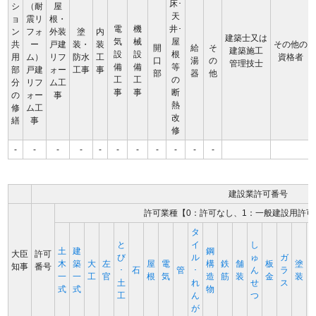
床･
シ
（耐
屋
天
ョ
震リ
根・
電
機
井･
ン
フォ
外装
塗
内
建築士又は
気
械
屋
共
ー
戸建
装・
装
その他の
開
給
そ
建築施工
設
設
根
用
ム）
リフ
防水
工
資格者
口
湯
の
管理技士
備
備
等
部
戸建
ォー
工事
事
部
器
他
工
工
の
分
リフ
ム工
事
事
断
の
ォー
事
熱
修
ム工
改
繕
事
修
-
-
-
-
-
-
-
-
-
-
-
建設業許可番号
許可業種【0：許可なし、1：一般建設用許可
タ
と
イ
し
土
建
鋼
大臣
許可
び
ル
ゅ
ガ
木
築
大
左
屋
電
構
鉄
舗
板
塗
知事
番号
･
石
管
･
ん
ラ
一
一
工
官
根
気
造
筋
装
金
装
土
れ
せ
ス
式
式
物
工
ん
つ
が