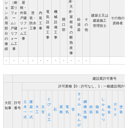
床･
シ
（耐
屋
天
ョ
震リ
根・
電
機
井･
ン
フォ
外装
塗
内
建築士又は
気
械
屋
共
ー
戸建
装・
装
その他の
開
給
そ
建築施工
設
設
根
用
ム）
リフ
防水
工
資格者
口
湯
の
管理技士
備
備
等
部
戸建
ォー
工事
事
部
器
他
工
工
の
分
リフ
ム工
事
事
断
の
ォー
事
熱
修
ム工
改
繕
事
修
-
-
-
-
-
-
-
-
-
-
-
建設業許可番号
許可業種【0：許可なし、1：一般建設用許可
タ
と
イ
し
土
建
鋼
大臣
許可
び
ル
ゅ
ガ
木
築
大
左
屋
電
構
鉄
舗
板
塗
知事
番号
･
石
管
･
ん
ラ
一
一
工
官
根
気
造
筋
装
金
装
土
れ
せ
ス
式
式
物
工
ん
つ
が