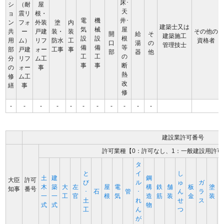
床･
シ
（耐
屋
天
ョ
震リ
根・
電
機
井･
ン
フォ
外装
塗
内
建築士又は
気
械
屋
共
ー
戸建
装・
装
その他の
開
給
そ
建築施工
設
設
根
用
ム）
リフ
防水
工
資格者
口
湯
の
管理技士
備
備
等
部
戸建
ォー
工事
事
部
器
他
工
工
の
分
リフ
ム工
事
事
断
の
ォー
事
熱
修
ム工
改
繕
事
修
-
-
-
-
-
-
-
-
-
-
-
建設業許可番号
許可業種【0：許可なし、1：一般建設用許可
タ
と
イ
し
土
建
鋼
大臣
許可
び
ル
ゅ
ガ
木
築
大
左
屋
電
構
鉄
舗
板
塗
知事
番号
･
石
管
･
ん
ラ
一
一
工
官
根
気
造
筋
装
金
装
土
れ
せ
ス
式
式
物
工
ん
つ
が