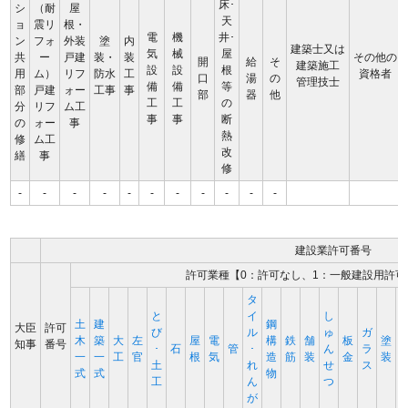
床･
シ
（耐
屋
天
ョ
震リ
根・
電
機
井･
ン
フォ
外装
塗
内
建築士又は
気
械
屋
共
ー
戸建
装・
装
その他の
開
給
そ
建築施工
設
設
根
用
ム）
リフ
防水
工
資格者
口
湯
の
管理技士
備
備
等
部
戸建
ォー
工事
事
部
器
他
工
工
の
分
リフ
ム工
事
事
断
の
ォー
事
熱
修
ム工
改
繕
事
修
-
-
-
-
-
-
-
-
-
-
-
建設業許可番号
許可業種【0：許可なし、1：一般建設用許可
タ
と
イ
し
土
建
鋼
大臣
許可
び
ル
ゅ
ガ
木
築
大
左
屋
電
構
鉄
舗
板
塗
知事
番号
･
石
管
･
ん
ラ
一
一
工
官
根
気
造
筋
装
金
装
土
れ
せ
ス
式
式
物
工
ん
つ
が