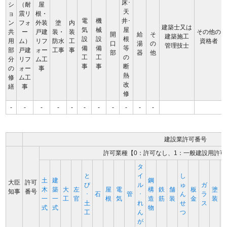
床･
シ
（耐
屋
天
ョ
震リ
根・
電
機
井･
ン
フォ
外装
塗
内
建築士又は
気
械
屋
共
ー
戸建
装・
装
その他の
開
給
そ
建築施工
設
設
根
用
ム）
リフ
防水
工
資格者
口
湯
の
管理技士
備
備
等
部
戸建
ォー
工事
事
部
器
他
工
工
の
分
リフ
ム工
事
事
断
の
ォー
事
熱
修
ム工
改
繕
事
修
-
-
-
-
-
-
-
-
-
-
-
建設業許可番号
許可業種【0：許可なし、1：一般建設用許可
タ
と
イ
し
土
建
鋼
大臣
許可
び
ル
ゅ
ガ
木
築
大
左
屋
電
構
鉄
舗
板
塗
知事
番号
･
石
管
･
ん
ラ
一
一
工
官
根
気
造
筋
装
金
装
土
れ
せ
ス
式
式
物
工
ん
つ
が