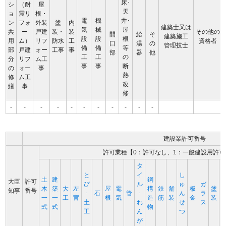
床･
シ
（耐
屋
天
ョ
震リ
根・
電
機
井･
ン
フォ
外装
塗
内
建築士又は
気
械
屋
共
ー
戸建
装・
装
その他の
開
給
そ
建築施工
設
設
根
用
ム）
リフ
防水
工
資格者
口
湯
の
管理技士
備
備
等
部
戸建
ォー
工事
事
部
器
他
工
工
の
分
リフ
ム工
事
事
断
の
ォー
事
熱
修
ム工
改
繕
事
修
-
-
-
-
-
-
-
-
-
-
-
建設業許可番号
許可業種【0：許可なし、1：一般建設用許可
タ
と
イ
し
土
建
鋼
大臣
許可
び
ル
ゅ
ガ
木
築
大
左
屋
電
構
鉄
舗
板
塗
知事
番号
･
石
管
･
ん
ラ
一
一
工
官
根
気
造
筋
装
金
装
土
れ
せ
ス
式
式
物
工
ん
つ
が