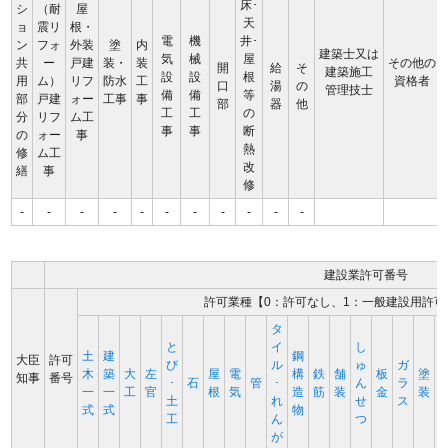
床･
シ
（耐
屋
天
ョ
震リ
根・
電
機
井･
ン
フォ
外装
塗
内
建築士又は
気
械
屋
共
ー
戸建
装・
装
その他の
開
給
そ
建築施工
設
設
根
用
ム）
リフ
防水
工
資格者
口
湯
の
管理技士
備
備
等
部
戸建
ォー
工事
事
部
器
他
工
工
の
分
リフ
ム工
事
事
断
の
ォー
事
熱
修
ム工
改
繕
事
修
-
-
-
-
-
-
-
-
-
-
-
建設業許可番号
許可業種【0：許可なし、1：一般建設用許可
タ
と
イ
し
土
建
鋼
大臣
許可
び
ル
ゅ
ガ
木
築
大
左
屋
電
構
鉄
舗
板
塗
知事
番号
･
石
管
･
ん
ラ
一
一
工
官
根
気
造
筋
装
金
装
土
れ
せ
ス
式
式
物
工
ん
つ
が