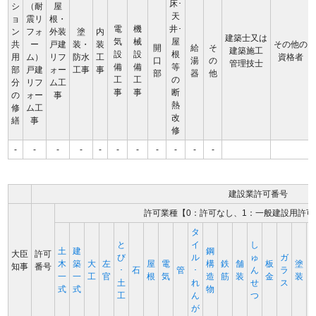
床･
シ
（耐
屋
天
ョ
震リ
根・
電
機
井･
ン
フォ
外装
塗
内
建築士又は
気
械
屋
共
ー
戸建
装・
装
その他の
開
給
そ
建築施工
設
設
根
用
ム）
リフ
防水
工
資格者
口
湯
の
管理技士
備
備
等
部
戸建
ォー
工事
事
部
器
他
工
工
の
分
リフ
ム工
事
事
断
の
ォー
事
熱
修
ム工
改
繕
事
修
-
-
-
-
-
-
-
-
-
-
-
建設業許可番号
許可業種【0：許可なし、1：一般建設用許可
タ
と
イ
し
土
建
鋼
大臣
許可
び
ル
ゅ
ガ
木
築
大
左
屋
電
構
鉄
舗
板
塗
知事
番号
･
石
管
･
ん
ラ
一
一
工
官
根
気
造
筋
装
金
装
土
れ
せ
ス
式
式
物
工
ん
つ
が