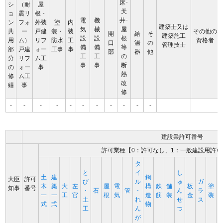
床･
シ
（耐
屋
天
ョ
震リ
根・
電
機
井･
ン
フォ
外装
塗
内
建築士又は
気
械
屋
共
ー
戸建
装・
装
その他の
開
給
そ
建築施工
設
設
根
用
ム）
リフ
防水
工
資格者
口
湯
の
管理技士
備
備
等
部
戸建
ォー
工事
事
部
器
他
工
工
の
分
リフ
ム工
事
事
断
の
ォー
事
熱
修
ム工
改
繕
事
修
-
-
-
-
-
-
-
-
-
-
-
建設業許可番号
許可業種【0：許可なし、1：一般建設用許可
タ
と
イ
し
土
建
鋼
大臣
許可
び
ル
ゅ
ガ
木
築
大
左
屋
電
構
鉄
舗
板
塗
知事
番号
･
石
管
･
ん
ラ
一
一
工
官
根
気
造
筋
装
金
装
土
れ
せ
ス
式
式
物
工
ん
つ
が