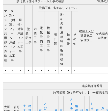
請け負う住宅リフォーム工事の種類
常勤の資
設備工事
省エネリフォーム
マ
構
壁･
ン
造・
床･
シ
（耐
屋
天
ョ
震リ
根・
電
機
井･
ン
フォ
外装
塗
内
建築士又は
気
械
屋
共
ー
戸建
装・
装
その他の
開
給
そ
建築施工
設
設
根
用
ム）
リフ
防水
工
資格者
口
湯
の
管理技士
備
備
等
部
戸建
ォー
工事
事
部
器
他
工
工
の
分
リフ
ム工
事
事
断
の
ォー
事
熱
修
ム工
改
繕
事
修
-
-
-
-
-
-
-
-
-
-
-
建設業許可番号
許可業種【0：許可なし、1：一般建設用許
タ
と
イ
し
土
建
鋼
大臣
許可
び
ル
ゅ
ガ
木
築
大
左
屋
電
構
鉄
舗
板
塗