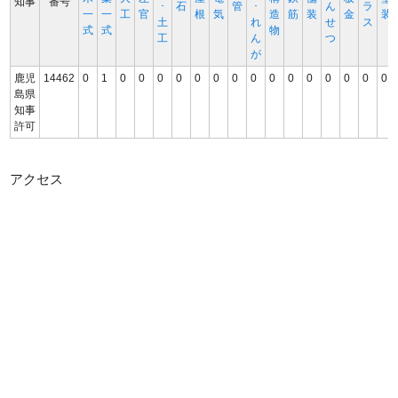
知事
番号
･
石
管
･
ん
ラ
一
一
工
官
根
気
造
筋
装
金
装
土
れ
せ
ス
式
式
物
工
ん
つ
が
鹿児
14462
0
1
0
0
0
0
0
0
0
0
0
0
0
0
0
0
0
島県
知事
許可
アクセス