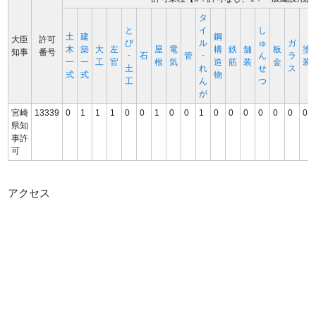
タ
と
イ
し
土
建
鋼
大臣
許可
び
ル
ゅ
ガ
木
築
大
左
屋
電
構
鉄
舗
板
塗
知事
番号
･
石
管
･
ん
ラ
一
一
工
官
根
気
造
筋
装
金
装
土
れ
せ
ス
式
式
物
工
ん
つ
が
宮崎
13339
0
1
1
1
0
0
1
0
0
1
0
0
0
0
0
0
0
県知
事許
可
アクセス