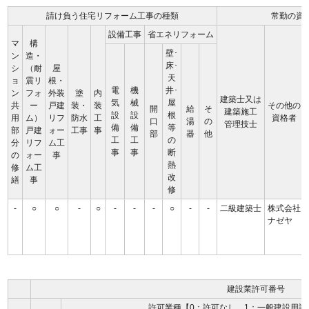
請け負う住宅リフォーム工事の種類
常勤の資
設備工事
省エネリフォーム
マ
構
壁･
ン
造・
床･
シ
（耐
屋
天
ョ
震リ
根・
電
機
井･
ン
フォ
外装
塗
内
建築士又は
気
械
屋
共
ー
戸建
装・
装
その他の
開
給
そ
建築施工
設
設
根
用
ム）
リフ
防水
工
資格者
口
湯
の
管理技士
備
備
等
部
戸建
ォー
工事
事
部
器
他
工
工
の
分
リフ
ム工
事
事
断
の
ォー
事
熱
修
ム工
改
繕
事
修
-
○
○
-
○
-
-
-
○
-
-
二級建築士
株式会社
ナゼヤ
建設業許可番号
許可業種【0：許可なし、1：一般建設用許