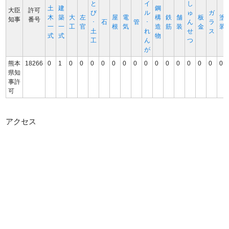
と
イ
し
土
建
鋼
大臣
許可
び
ル
ゅ
ガ
木
築
大
左
屋
電
構
鉄
舗
板
塗
知事
番号
･
石
管
･
ん
ラ
一
一
工
官
根
気
造
筋
装
金
装
土
れ
せ
ス
式
式
物
工
ん
つ
が
熊本
18266
0
1
0
0
0
0
0
0
0
0
0
0
0
0
0
0
0
県知
事許
可
アクセス