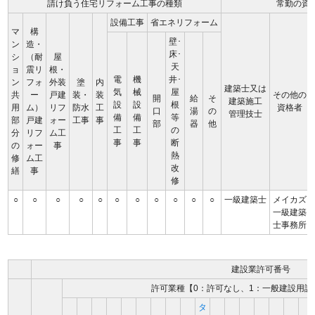
請け負う住宅リフォーム工事の種類
常勤の資
設備工事
省エネリフォーム
マ
構
壁･
ン
造・
床･
シ
（耐
屋
天
ョ
震リ
根・
電
機
井･
ン
フォ
外装
塗
内
建築士又は
気
械
屋
共
ー
戸建
装・
装
その他の
開
給
そ
建築施工
設
設
根
用
ム）
リフ
防水
工
資格者
口
湯
の
管理技士
備
備
等
部
戸建
ォー
工事
事
部
器
他
工
工
の
分
リフ
ム工
事
事
断
の
ォー
事
熱
修
ム工
改
繕
事
修
○
○
○
○
○
○
○
○
○
○
○
一級建築士
メイカズ
一級建築
士事務所
建設業許可番号
許可業種【0：許可なし、1：一般建設用許
タ