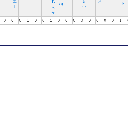
土
れ
せ
ス
物
上
工
ん
つ
が
0
0
0
1
0
0
1
0
0
0
0
0
0
0
0
1