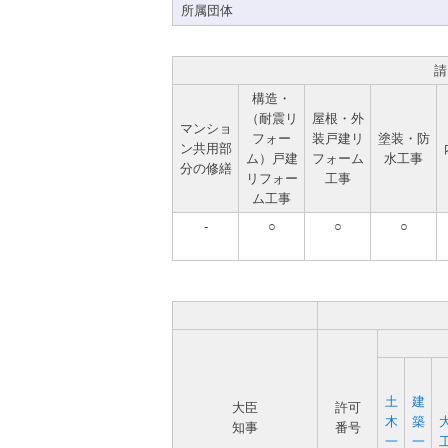
所属団体
請
構造・
（耐震リ
屋根・外
マンショ
フォー
装戸建リ
塗装・防
ン共用部
ム）戸建
フォーム
水工事
分の修繕
リフォー
工事
ム工事
-
○
○
○
土
建
大臣
許可
木
築
知事
番号
一
一