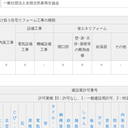
一般社団法人全国古民家再生協会
け負う住宅リフォーム工事の種類
設備工事
省エネリフォーム
壁･床･天
内装工事
電気設備
機械設備
井･屋根等
開口部
給湯器
その他
工事
工事
の断熱改
修
○
○
-
○
○
○
-
建設業許可番号
許可業種【0：許可なし、1：一般建設用許可、2：特
タ
と
イ
し
鋼
内
び
ル
ゅ
ガ
大
左
屋
電
構
鉄
舗
板
塗
防
装
･
石
管
･
ん
ラ
工
官
根
気
造
筋
装
金
装
水
仕