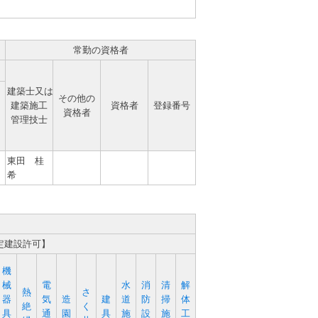
常勤の資格者
建築士又は
その他の
建築施工
資格者
登録番号
資格者
管理技士
東田 桂
希
定建設許可】
機
械
電
水
消
清
解
熱
さ
器
気
造
建
道
防
掃
体
絶
く
具
通
園
具
施
設
施
工