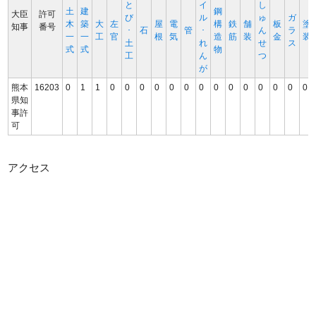
と
イ
し
土
建
鋼
大臣
許可
び
ル
ゅ
ガ
木
築
大
左
屋
電
構
鉄
舗
板
塗
知事
番号
･
石
管
･
ん
ラ
一
一
工
官
根
気
造
筋
装
金
装
土
れ
せ
ス
式
式
物
工
ん
つ
が
熊本
16203
0
1
1
0
0
0
0
0
0
0
0
0
0
0
0
0
0
県知
事許
可
アクセス