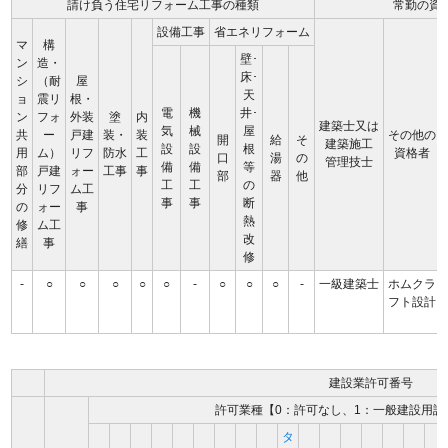
請け負う住宅リフォーム工事の種類
常勤の資
設備工事
省エネリフォーム
マ
構
壁･
ン
造・
床･
シ
（耐
屋
天
ョ
震リ
根・
電
機
井･
ン
フォ
外装
塗
内
建築士又は
気
械
屋
共
ー
戸建
装・
装
その他の
開
給
そ
建築施工
設
設
根
用
ム）
リフ
防水
工
資格者
口
湯
の
管理技士
備
備
等
部
戸建
ォー
工事
事
部
器
他
工
工
の
分
リフ
ム工
事
事
断
の
ォー
事
熱
修
ム工
改
繕
事
修
-
○
○
○
○
○
-
○
○
○
-
一級建築士
ホムクラ
フト設計
建設業許可番号
許可業種【0：許可なし、1：一般建設用許
タ