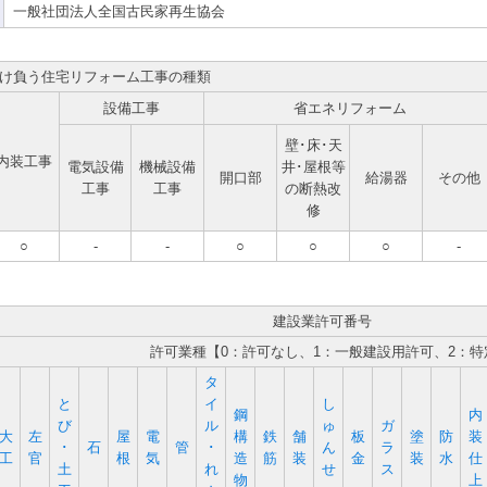
一般社団法人全国古民家再生協会
け負う住宅リフォーム工事の種類
設備工事
省エネリフォーム
壁･床･天
内装工事
電気設備
機械設備
井･屋根等
開口部
給湯器
その他
工事
工事
の断熱改
修
○
-
-
○
○
○
-
建設業許可番号
許可業種【0：許可なし、1：一般建設用許可、2：
タ
と
イ
し
鋼
内
び
ル
ゅ
ガ
大
左
屋
電
構
鉄
舗
板
塗
防
装
･
石
管
･
ん
ラ
工
官
根
気
造
筋
装
金
装
水
仕
土
れ
せ
ス
物
上