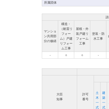
所属団体
請
構造・
（耐震リ
屋根・外
マンショ
フォー
装戸建リ
塗装・防
ン共用部
ム）戸建
フォーム
水工事
分の修繕
リフォー
工事
ム工事
-
○
○
-
土
建
大臣
許可
木
築
知事
番号
一
一
式
式