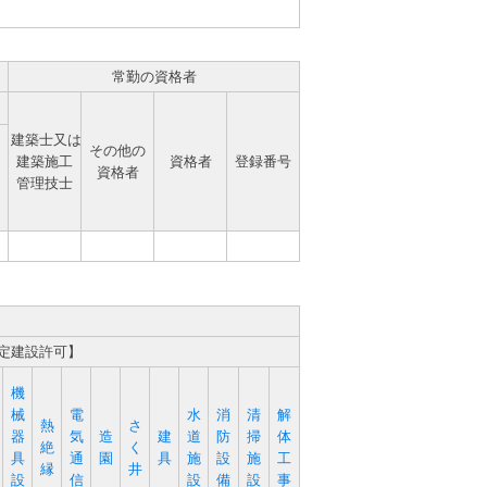
常勤の資格者
建築士又は
その他の
建築施工
資格者
登録番号
資格者
管理技士
特定建設許可】
機
械
電
水
消
清
解
熱
さ
器
気
造
建
道
防
掃
体
絶
く
具
通
園
具
施
設
施
工
縁
井
設
信
設
備
設
事