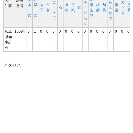
大臣
許可
び
ル
ゅ
ガ
木
築
大
左
屋
電
構
鉄
舗
板
塗
知事
番号
･
石
管
･
ん
ラ
一
一
工
官
根
気
造
筋
装
金
装
土
れ
せ
ス
式
式
物
工
ん
つ
が
広島
15584
0
1
0
0
0
0
0
0
0
0
0
0
0
0
0
0
0
県知
事許
可
アクセス