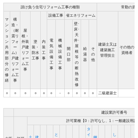
請け負う住宅リフォーム工事の種類
常勤の資
設備工事
省エネリフォーム
マ
構
壁･
ン
造・
床･
シ
（耐
屋
天
ョ
震リ
根・
電
機
井･
ン
フォ
外装
塗
内
建築士又は
気
械
屋
共
ー
戸建
装・
装
その他の
開
給
そ
建築施工
設
設
根
用
ム）
リフ
防水
工
資格者
口
湯
の
管理技士
備
備
等
部
戸建
ォー
工事
事
部
器
他
工
工
の
分
リフ
ム工
事
事
断
の
ォー
事
熱
修
ム工
改
繕
事
修
○
○
○
○
○
○
-
○
○
○
○
二級建築士
建設業許可番号
許可業種【0：許可なし、1：一般建設用許
タ
と
イ
し
土
建
鋼