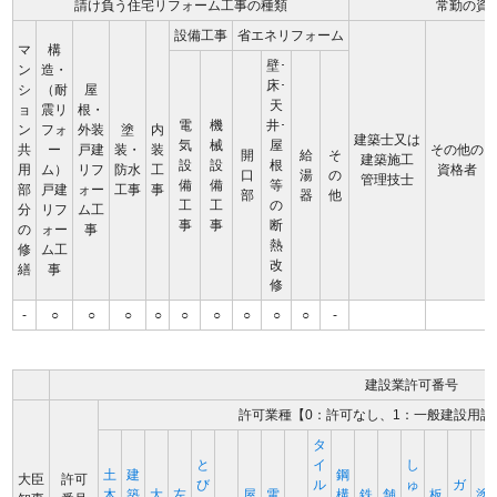
請け負う住宅リフォーム工事の種類
常勤の資
設備工事
省エネリフォーム
マ
構
壁･
ン
造・
床･
シ
（耐
屋
天
ョ
震リ
根・
電
機
井･
ン
フォ
外装
塗
内
建築士又は
気
械
屋
共
ー
戸建
装・
装
その他の
開
給
そ
建築施工
設
設
根
用
ム）
リフ
防水
工
資格者
口
湯
の
管理技士
備
備
等
部
戸建
ォー
工事
事
部
器
他
工
工
の
分
リフ
ム工
事
事
断
の
ォー
事
熱
修
ム工
改
繕
事
修
-
○
○
○
○
○
○
○
○
○
-
建設業許可番号
許可業種【0：許可なし、1：一般建設用許
タ
と
イ
し
土
建
鋼
大臣
許可
び
ル
ゅ
ガ
木
築
大
左
屋
電
構
鉄
舗
板
塗