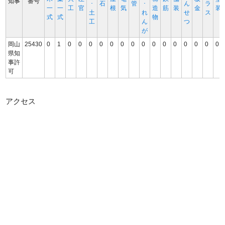
知事
番号
･
石
管
･
ん
ラ
一
一
工
官
根
気
造
筋
装
金
装
土
れ
せ
ス
式
式
物
工
ん
つ
が
岡山
25430
0
1
0
0
0
0
0
0
0
0
0
0
0
0
0
0
0
県知
事許
可
アクセス