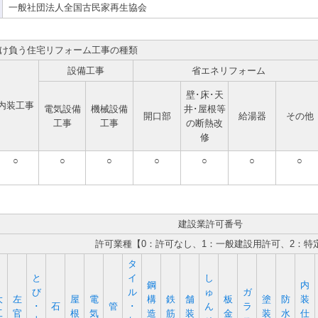
一般社団法人全国古民家再生協会
け負う住宅リフォーム工事の種類
設備工事
省エネリフォーム
壁･床･天
内装工事
電気設備
機械設備
井･屋根等
開口部
給湯器
その他
工事
工事
の断熱改
修
○
○
○
○
○
○
○
建設業許可番号
許可業種【0：許可なし、1：一般建設用許可、2：特
タ
と
イ
し
鋼
内
び
ル
ゅ
ガ
大
左
屋
電
構
鉄
舗
板
塗
防
装
･
石
管
･
ん
ラ
工
官
根
気
造
筋
装
金
装
水
仕