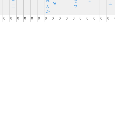
土
れ
せ
ス
物
上
工
ん
つ
が
0
0
0
0
0
0
0
0
0
0
0
0
0
0
0
0