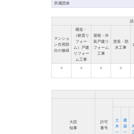
所属団体
請
構造・
（耐震リ
屋根・外
マンショ
フォー
装戸建リ
塗装・防
ン共用部
ム）戸建
フォーム
水工事
分の修繕
リフォー
工事
ム工事
○
○
○
○
土
建
大臣
許可
木
築
知事
番号
一
一