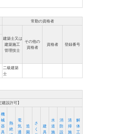
常勤の資格者
建築士又は
その他の
建築施工
資格者
登録番号
資格者
管理技士
二級建築
士
定建設許可】
機
械
電
水
消
清
解
熱
さ
器
気
造
建
道
防
掃
体
絶
く
具
通
園
具
施
設
施
工