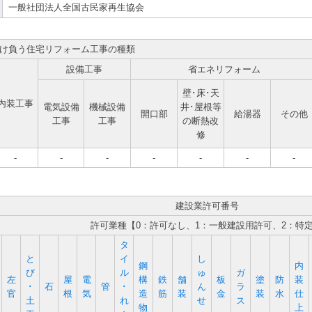
一般社団法人全国古民家再生協会
け負う住宅リフォーム工事の種類
設備工事
省エネリフォーム
壁･床･天
内装工事
電気設備
機械設備
井･屋根等
開口部
給湯器
その他
工事
工事
の断熱改
修
-
-
-
-
-
-
-
建設業許可番号
許可業種【0：許可なし、1：一般建設用許可、2：特
タ
と
イ
し
鋼
内
び
ル
ゅ
ガ
左
屋
電
構
鉄
舗
板
塗
防
装
･
石
管
･
ん
ラ
官
根
気
造
筋
装
金
装
水
仕
土
れ
せ
ス
物
上