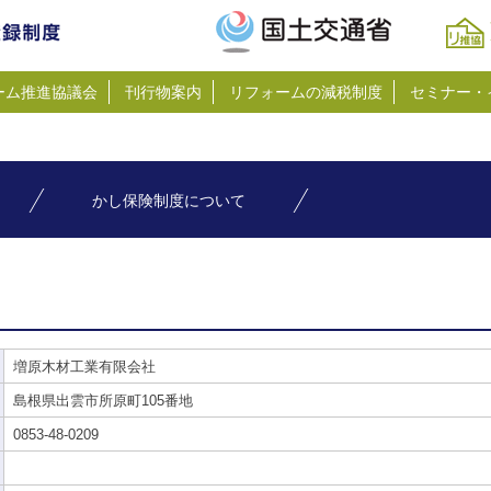
ーム推進協議会
刊行物案内
リフォームの減税制度
セミナー・
かし保険制度について
増原木材工業有限会社
島根県出雲市所原町105番地
0853-48-0209