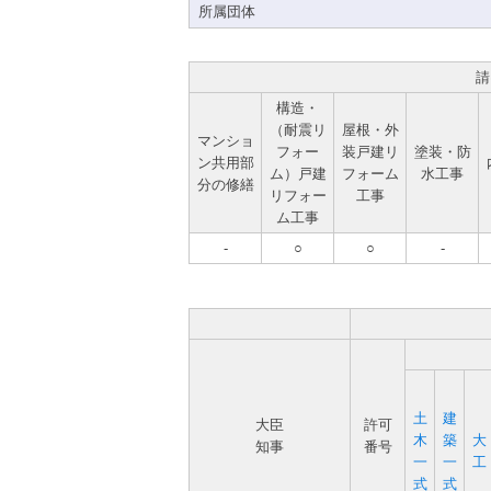
所属団体
請
構造・
（耐震リ
屋根・外
マンショ
フォー
装戸建リ
塗装・防
ン共用部
ム）戸建
フォーム
水工事
分の修繕
リフォー
工事
ム工事
-
○
○
-
土
建
大臣
許可
木
築
大
知事
番号
一
一
工
式
式