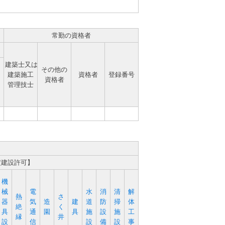
常勤の資格者
建築士又は
その他の
建築施工
資格者
登録番号
資格者
管理技士
定建設許可】
機
械
電
水
消
清
解
熱
さ
器
気
造
建
道
防
掃
体
絶
く
具
通
園
具
施
設
施
工
縁
井
設
信
設
備
設
事