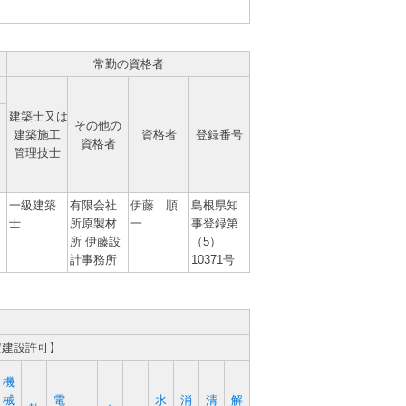
常勤の資格者
建築士又は
その他の
建築施工
資格者
登録番号
資格者
管理技士
一級建築
有限会社
伊藤 順
島根県知
士
所原製材
一
事登録第
所 伊藤設
（5）
計事務所
10371号
定建設許可】
機
械
電
水
消
清
解