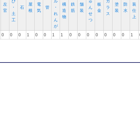
び
ル
ゅ
ガ
左
屋
電
構
鉄
舗
板
塗
防
装
･
石
管
･
ん
ラ
官
根
気
造
筋
装
金
装
水
仕
土
れ
せ
ス
物
上
工
ん
つ
が
0
0
0
1
0
0
1
1
0
0
0
0
0
0
0
1