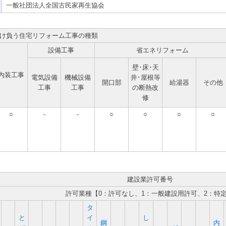
一般社団法人全国古民家再生協会
け負う住宅リフォーム工事の種類
設備工事
省エネリフォーム
壁･床･天
内装工事
電気設備
機械設備
井･屋根等
開口部
給湯器
その他
工事
工事
の断熱改
修
○
-
-
○
○
○
○
建設業許可番号
許可業種【0：許可なし、1：一般建設用許可、2：特
タ
と
イ
し
鋼
内