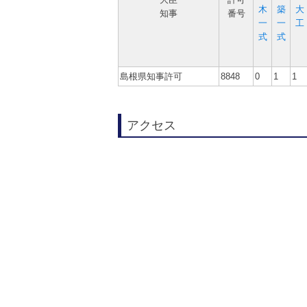
木
築
大
知事
番号
一
一
工
式
式
島根県知事許可
8848
0
1
1
アクセス