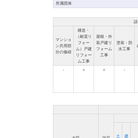
所属団体
請
構造・
（耐震リ
屋根・外
マンショ
フォー
装戸建リ
塗装・防
ン共用部
ム）戸建
フォーム
水工事
分の修繕
リフォー
工事
ム工事
-
○
○
-
土
建
大臣
許可