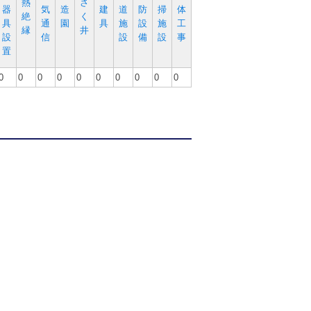
熱
さ
器
気
造
建
道
防
掃
体
絶
く
具
通
園
具
施
設
施
工
縁
井
設
信
設
備
設
事
置
0
0
0
0
0
0
0
0
0
0