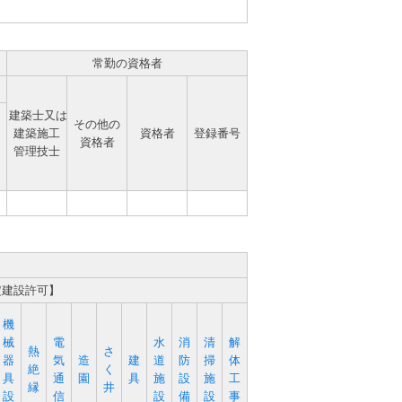
常勤の資格者
建築士又は
その他の
建築施工
資格者
登録番号
資格者
管理技士
定建設許可】
機
械
電
水
消
清
解
熱
さ
器
気
造
建
道
防
掃
体
絶
く
具
通
園
具
施
設
施
工
縁
井
設
信
設
備
設
事