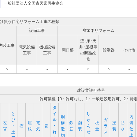
一般社団法人全国古民家再生協会
け負う住宅リフォーム工事の種類
設備工事
省エネリフォーム
壁･床･天
内装工事
電気設備
機械設備
井･屋根等
開口部
給湯器
その他
工事
工事
の断熱改
修
○
-
-
-
○
○
-
建設業許可番号
許可業種【0：許可なし、1：一般建設用許可、2：特
タ
と
イ
し
鋼
内
び
ル
ゅ
ガ
左
屋
電
構
鉄
舗
板
塗
防
装
･
石
管
･
ん
ラ
官
根
気
造
筋
装
金
装
水
仕
土
れ
せ
ス
物
上