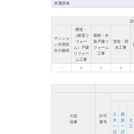
所属団体
請
構造・
（耐震リ
屋根・外
マンショ
フォー
装戸建リ
塗装・防
ン共用部
ム）戸建
フォーム
水工事
分の修繕
リフォー
工事
ム工事
-
○
○
○
土
建
大臣
許可
木
築
大
知事
番号
一
一
工
式
式