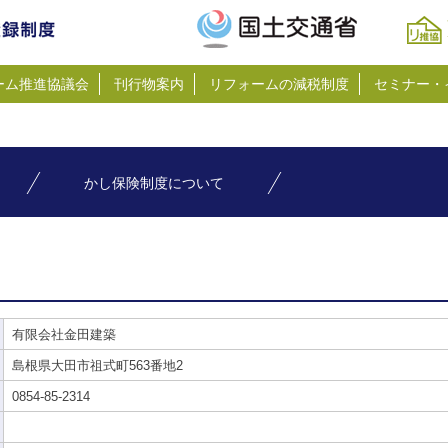
ーム推進協議会
刊行物案内
リフォームの減税制度
セミナー・
かし保険制度について
有限会社金田建築
島根県大田市祖式町563番地2
0854-85-2314