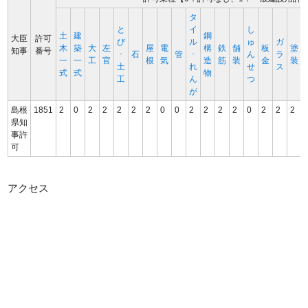
タ
と
イ
し
土
建
鋼
大臣
許可
び
ル
ゅ
ガ
木
築
大
左
屋
電
構
鉄
舗
板
塗
知事
番号
･
石
管
･
ん
ラ
一
一
工
官
根
気
造
筋
装
金
装
土
れ
せ
ス
式
式
物
工
ん
つ
が
島根
1851
2
0
2
2
2
2
2
0
0
2
2
2
2
0
2
2
2
県知
事許
可
アクセス