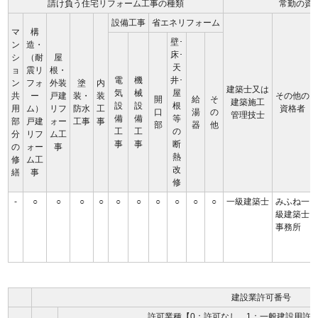
請け負う住宅リフォーム工事の種類
常勤の資
設備工事
省エネリフォーム
マ
構
壁･
ン
造・
床･
シ
（耐
屋
天
ョ
震リ
根・
電
機
井･
ン
フォ
外装
塗
内
建築士又は
気
械
屋
共
ー
戸建
装・
装
その他の
開
給
そ
建築施工
設
設
根
用
ム）
リフ
防水
工
資格者
口
湯
の
管理技士
備
備
等
部
戸建
ォー
工事
事
部
器
他
工
工
の
分
リフ
ム工
事
事
断
の
ォー
事
熱
修
ム工
改
繕
事
修
-
○
○
○
○
○
○
○
○
○
○
一級建築士
みふね一
級建築士
事務所
建設業許可番号
許可業種【0：許可なし、1：一般建設用許