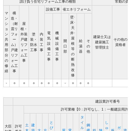
請け負う住宅リフォーム工事の種類
常勤の資
設備工事
省エネリフォーム
マ
構
壁･
ン
造・
床･
シ
（耐
屋
天
ョ
震リ
根・
電
機
井･
ン
フォ
外装
塗
内
建築士又は
気
械
屋
共
ー
戸建
装・
装
その他の
開
給
そ
建築施工
設
設
根
用
ム）
リフ
防水
工
資格者
口
湯
の
管理技士
備
備
等
部
戸建
ォー
工事
事
部
器
他
工
工
の
分
リフ
ム工
事
事
断
の
ォー
事
熱
修
ム工
改
繕
事
修
-
○
○
○
○
○
○
-
○
○
○
建設業許可番号
許可業種【0：許可なし、1：一般建設用許
タ
と
イ
し
土
建
鋼
大臣
許可
び
ル
ゅ
ガ
木
築
大
左
屋
電
構
鉄
舗
板
塗