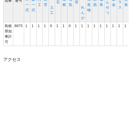
知事
番号
･
石
管
･
ん
ラ
一
一
工
官
根
気
造
筋
装
金
装
土
れ
せ
ス
式
式
物
工
ん
つ
が
島根
8875
1
1
1
1
0
1
1
0
1
1
1
1
1
1
1
1
1
県知
事許
可
アクセス