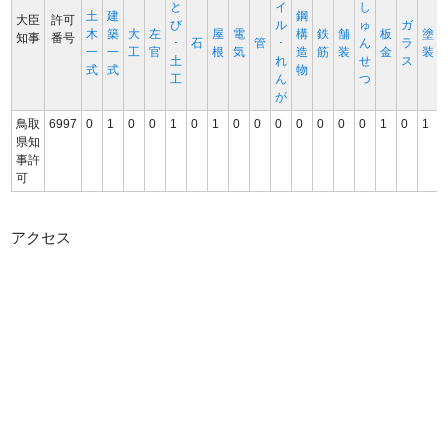
と
イ
し
土
建
鋼
大臣
許可
び
ル
ゅ
ガ
木
築
大
左
屋
電
構
鉄
舗
板
塗
知事
番号
･
石
管
･
ん
ラ
一
一
工
官
根
気
造
筋
装
金
装
土
れ
せ
ス
式
式
物
工
ん
つ
が
鳥取
6997
0
1
0
0
1
0
1
0
0
0
0
0
0
0
1
0
1
県知
事許
可
アクセス