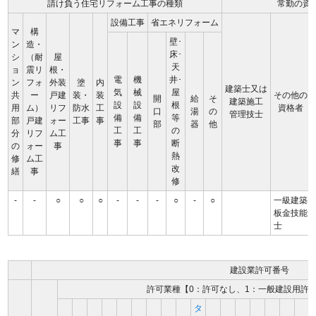
請け負う住宅リフォーム工事の種類
常勤の資
設備工事
省エネリフォーム
マ
構
壁･
ン
造・
床･
シ
（耐
屋
天
ョ
震リ
根・
電
機
井･
ン
フォ
外装
塗
内
建築士又は
気
械
屋
共
ー
戸建
装・
装
その他の
開
給
そ
建築施工
設
設
根
用
ム）
リフ
防水
工
資格者
口
湯
の
管理技士
備
備
等
部
戸建
ォー
工事
事
部
器
他
工
工
の
分
リフ
ム工
事
事
断
の
ォー
事
熱
修
ム工
改
繕
事
修
-
-
○
○
○
-
-
-
○
-
○
一級建築
板金技能
士
建設業許可番号
許可業種【0：許可なし、1：一般建設用許
タ