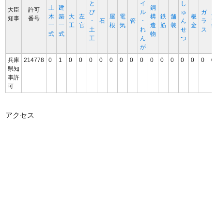
と
イ
し
土
建
鋼
大臣
許可
び
ル
ゅ
ガ
木
築
大
左
屋
電
構
鉄
舗
板
知事
番号
･
石
管
･
ん
ラ
一
一
工
官
根
気
造
筋
装
金
土
れ
せ
ス
式
式
物
工
ん
つ
が
兵庫
214778
0
1
0
0
0
0
0
0
0
0
0
0
0
0
0
0
0
県知
事許
可
アクセス