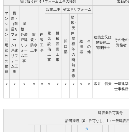
請け負う住宅リフォーム工事の種類
常勤の資
設備工事
省エネリフォーム
マ
構
壁･
ン
造・
床･
シ
（耐
屋
天
ョ
震リ
根・
電
機
井･
ン
フォ
外装
塗
内
建築士又は
気
械
屋
共
ー
戸建
装・
装
その他の
開
給
そ
建築施工
設
設
根
用
ム）
リフ
防水
工
資格者
口
湯
の
管理技士
備
備
等
部
戸建
ォー
工事
事
部
器
他
工
工
の
分
リフ
ム工
事
事
断
の
ォー
事
熱
修
ム工
改
繕
事
修
○
○
○
○
○
○
○
○
○
○
○
坂井 信夫
一級建築
士事務所
建設業許可番号
許可業種【0：許可なし、1：一般建設用
タ