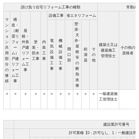
請け負う住宅リフォーム工事の種類
常勤の
設備工事
省エネリフォーム
マ
構
壁･
ン
造・
床･
シ
（耐
屋
天
ョ
震リ
根・
電
機
井･
ン
フォ
外装
塗
内
建築士又は
気
械
屋
共
ー
戸建
装・
装
その他の
開
給
そ
建築施工
設
設
根
用
ム）
リフ
防水
工
資格者
口
湯
の
管理技士
備
備
等
部
戸建
ォー
工事
事
部
器
他
工
工
の
分
リフ
ム工
事
事
断
の
ォー
事
熱
修
ム工
改
繕
事
修
○
○
○
○
○
○
○
○
○
○
○
一級建築施
工管理技士
建設業許可番号
許可業種【0：許可なし、1：一般建設用