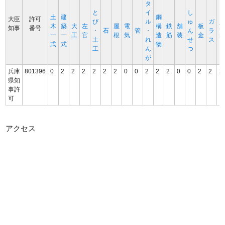
タ
と
イ
し
土
建
鋼
大臣
許可
び
ル
ゅ
ガ
木
築
大
左
屋
電
構
鉄
舗
板
知事
番号
･
石
管
･
ん
ラ
一
一
工
官
根
気
造
筋
装
金
土
れ
せ
ス
式
式
物
工
ん
つ
が
兵庫
801396
0
2
2
2
2
2
2
0
0
2
2
2
0
0
2
2
2
県知
事許
可
アクセス