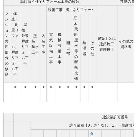
請け負う住宅リフォーム工事の種類
常勤の資
設備工事
省エネリフォーム
マ
構
壁･
ン
造・
床･
シ
（耐
屋
天
ョ
震リ
根・
電
機
井･
ン
フォ
外装
塗
内
建築士又は
気
械
屋
共
ー
戸建
装・
装
その他の
開
給
そ
建築施工
設
設
根
用
ム）
リフ
防水
工
資格者
口
湯
の
管理技士
備
備
等
部
戸建
ォー
工事
事
部
器
他
工
工
の
分
リフ
ム工
事
事
断
の
ォー
事
熱
修
ム工
改
繕
事
修
-
○
○
○
○
○
○
○
○
○
○
建設業許可番号
許可業種【0：許可なし、1：一般建設用
タ