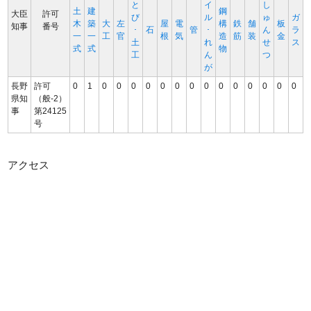
と
イ
し
土
建
鋼
大臣
許可
び
ル
ゅ
ガ
木
築
大
左
屋
電
構
鉄
舗
板
知事
番号
･
石
管
･
ん
ラ
一
一
工
官
根
気
造
筋
装
金
土
れ
せ
ス
式
式
物
工
ん
つ
が
長野
許可
0
1
0
0
0
0
0
0
0
0
0
0
0
0
0
0
県知
（般-2）
事
第24125
号
アクセス